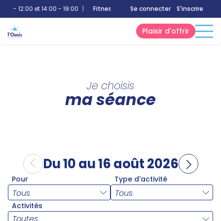
0 - 12:00 et 14:00 - 19:00
|
Fitness
:
10:00 - 20:00
Se connecter
|
Bien-Être
S'inscrire
:
10:00 - 
Plaisir d'offrir
Je choisis
ma séance
Du 10 au 16 août 2026
Pour
Type d'activité
Activités
Toutes