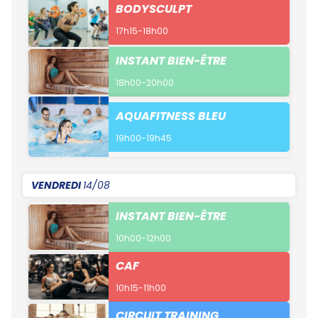
BODYSCULPT
17h15-18h00
INSTANT BIEN-ÊTRE
18h00-20h00
AQUAFITNESS BLEU
19h00-19h45
VENDREDI
14/08
INSTANT BIEN-ÊTRE
10h00-12h00
CAF
10h15-11h00
CIRCUIT TRAINING