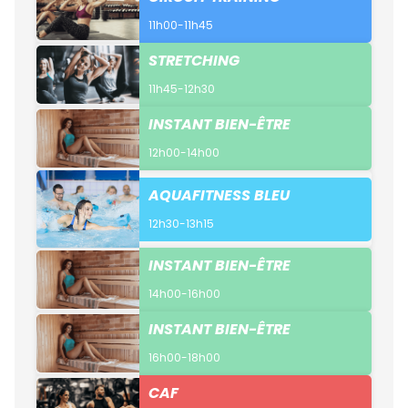
11h00-11h45
STRETCHING
11h45-12h30
INSTANT BIEN-ÊTRE
12h00-14h00
AQUAFITNESS BLEU
12h30-13h15
INSTANT BIEN-ÊTRE
14h00-16h00
INSTANT BIEN-ÊTRE
16h00-18h00
CAF