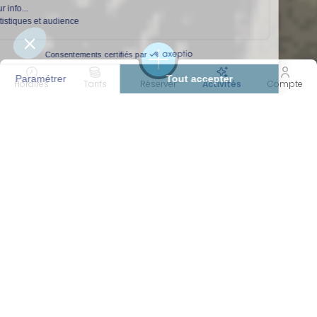
Horaires
Tarifs
Réserver
Activités
Compte
90 MIN
PERF
Durée
Intensité
EQUILIBRE &
MINCEUR
FITNESS
MOBILITÉ
Catégorie(s)
Objectif(s)